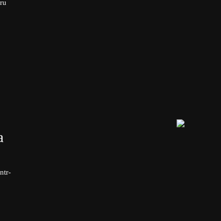
tru
a
ntr-