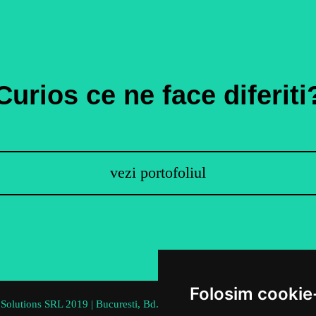
Curios ce ne face diferiti
vezi portofoliul
Folosim cookie
lutions SRL 2019 | Bucuresti, Bd. Marasesti, no. 42, Romania | CUI