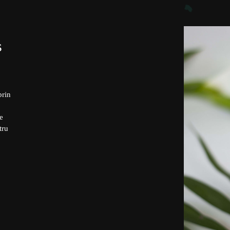
s
prin
e
tru